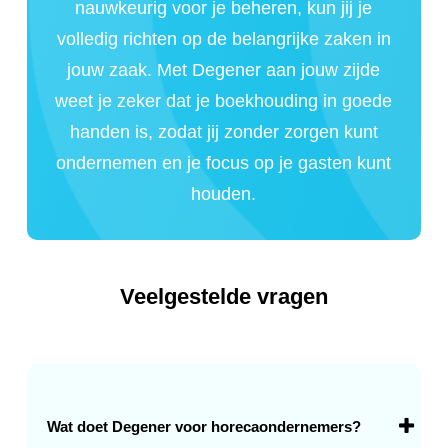
nauwkeurig voor je beheren, kun jij je
volledig richten op de belangrijke zaken in
jouw zaak. Met Degener aan jouw zijde
weet je zeker dat je boekhouding in goede
handen is, zodat jij zonder zorgen kunt
ondernemen en je focus op je gasten kunt
houden.
Veelgestelde vragen
Wat doet Degener voor horecaondernemers?