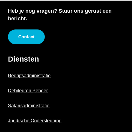
sector. We zorgen ervoor dat jouw
samenwerking.
Heb je nog vragen? Stuur ons gerust een
administratie zorgvuldig en nauwkeurig wordt
bericht.
beheerd, zodat je je geen zorgen hoeft te
maken en je kunt focussen op je gasten.
Contact
Diensten
Bedrijfsadministratie
Debiteuren Beheer
Salarisadministratie
Juridische Ondersteuning