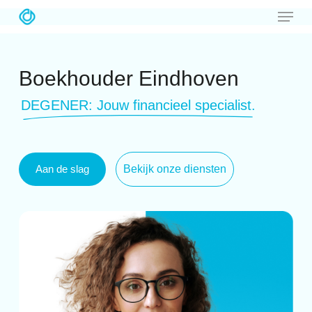
Menu
Skip
to
Close
main
Menu
Boekhouder Eindhoven
content
DEGENER: Jouw financieel specialist.
Aan de slag
Bekijk onze diensten