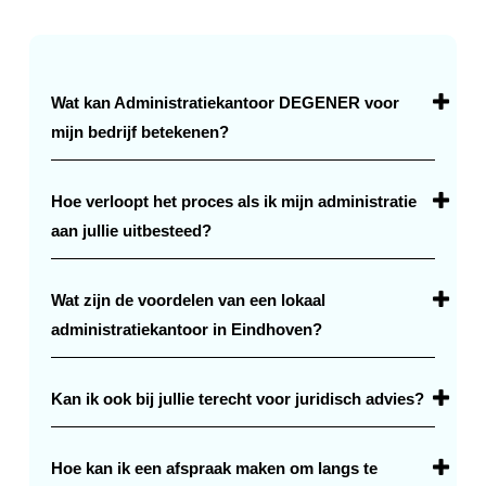
Wat kan Administratiekantoor DEGENER voor
mijn bedrijf betekenen?
Wij bieden diverse diensten aan zoals
Hoe verloopt het proces als ik mijn administratie
bedrijfsadministratie, debiteurenbeheer,
aan jullie uitbesteed?
salarisadministratie en
We beginnen met een kennismaking en een
juridisch advies. Ons doel is om jouw
Wat zijn de voordelen van een lokaal
grondige analyse van je huidige situatie.
administratieve lasten te verlichten, zodat jij je
administratiekantoor in Eindhoven?
Daarna richten
kunt richten op je
We kennen de regionale markt en wetgeving
we je administratie in met de nieuwste
core business.
Kan ik ook bij jullie terecht voor juridisch advies?
goed, waardoor we beter kunnen inspelen op
software, verzorgen continu beheer en geven
de
proactief advies.
Ja, naast administratieve diensten bieden we
Hoe kan ik een afspraak maken om langs te