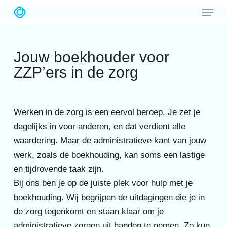
Menu
Skip
to
Close
main
Menu
Jouw boekhouder voor
content
ZZP’ers in de zorg
Werken in de zorg is een eervol beroep. Je zet je
dagelijks in voor anderen, en dat verdient alle
waardering. Maar de administratieve kant van jouw
werk, zoals de boekhouding, kan soms een lastige
en tijdrovende taak zijn.
Bij ons ben je op de juiste plek voor hulp met je
boekhouding. Wij begrijpen de uitdagingen die je in
de zorg tegenkomt en staan klaar om je
administratieve zorgen uit handen te nemen. Zo kun