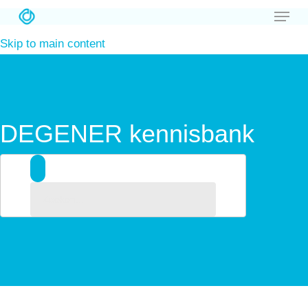
Menu
Skip
to
Skip to main content
Close
main
Menu
content
DEGENER kennisbank