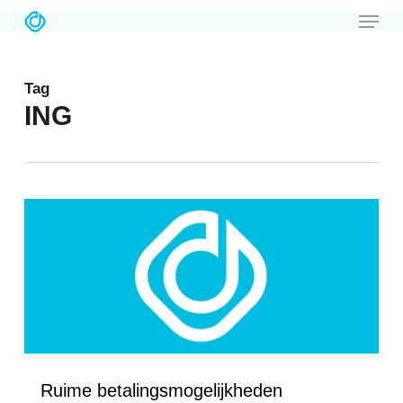
Menu
Skip
to
main
Tag
content
ING
Love
2
Ruime betalingsmogelijkheden