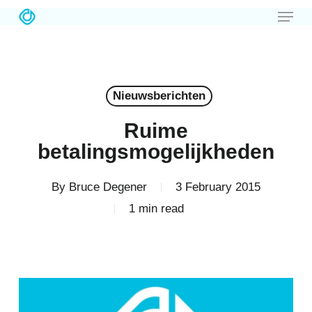
Menu
Skip
to
Close
main
Menu
content
Nieuwsberichten
Ruime
betalingsmogelijkheden
By
Bruce Degener
3 February 2015
1 min read