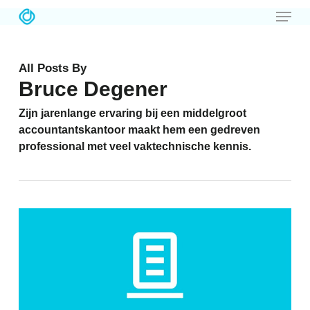
Menu
Skip
to
main
All Posts By
content
Bruce Degener
Zijn jarenlange ervaring bij een middelgroot
accountantskantoor maakt hem een gedreven
professional met veel vaktechnische kennis.
Love
4