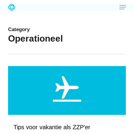
Menu
Skip
to
main
Category
content
Operationeel
Love
5
Tips voor vakantie als ZZP’er