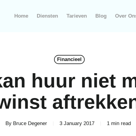
Home
Diensten
Tarieven
Blog
Over On
Financieel
kan huur niet 
winst aftrekke
By
Bruce Degener
3 January 2017
1 min read