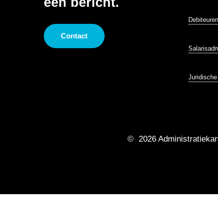
een bericht.
Debiteure
Contact
Salarisadm
Juridisch
©
2026
Administratieka