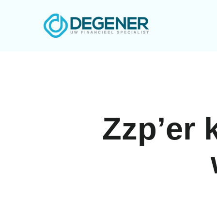
Skip
to
main
content
Zzp’er 