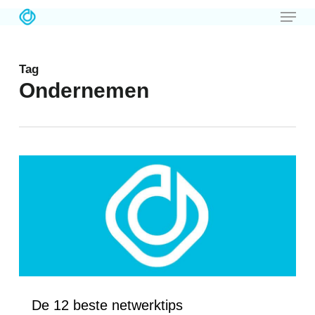
Menu
Skip
to
main
Tag
content
Ondernemen
Love
1
De 12 beste netwerktips