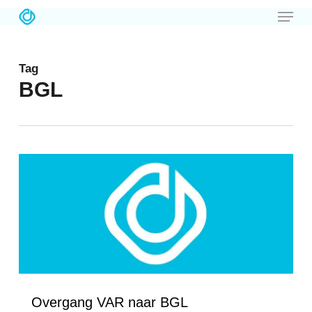
Menu
Skip
to
main
Tag
content
BGL
Love
0
Overgang VAR naar BGL