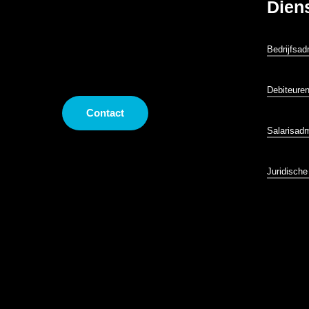
Dien
Bedrijfsad
Debiteure
Contact
Salarisadm
Heb je nog vragen?
Juridisch
Stuur ons gerust
een bericht.