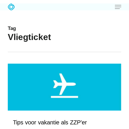
Menu
Skip
to
main
Tag
content
Vliegticket
Love
5
Tips voor vakantie als ZZP’er